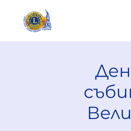
Ден
съби
Вели