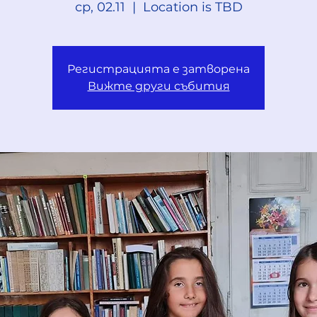
ср, 02.11
  |  
Location is TBD
Регистрацията е затворена
Вижте други събития