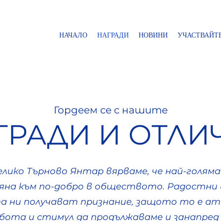
НАЧАЛО
НАГРАДИ
НОВИНИ
УЧАСТВАЙТ
Гордеем се с нашите
ГРАДИ И ОТЛИ
елико Търново Янтар вярваме, че най-голям
на към по-добро в обществото. Радостни и
а ни получават признание, защото то е а
ота и стимул да продължаваме и занапред 