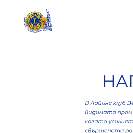
НА
В Лайънс клуб В
видимата промя
когато усилият
свършената раб