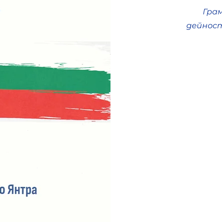
Гра
дейност