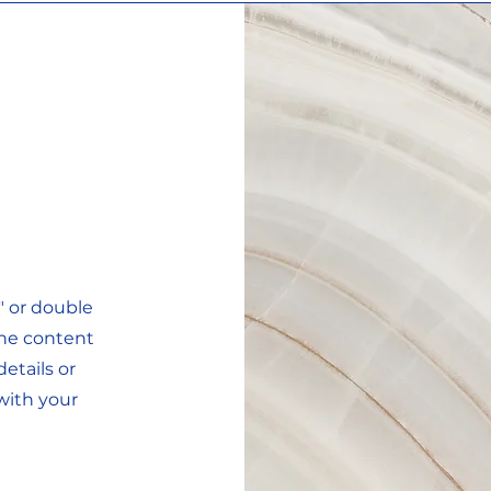
t" or double
 the content
etails or
with your