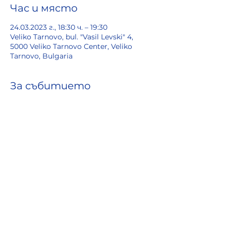
Час и място
24.03.2023 г., 18:30 ч. – 19:30
Veliko Tarnovo, bul. "Vasil Levski" 4,
5000 Veliko Tarnovo Center, Veliko
Tarnovo, Bulgaria
За събитието
тел. за резервации 0899935870
цена: 10 лв
неприсъствен куверт: 10 лв
Споделете това
събитие