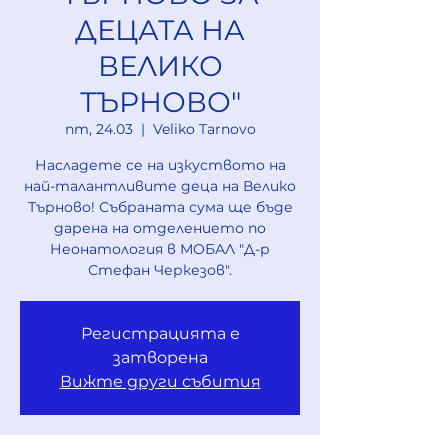
ДЕЦАТА НА
ВЕЛИКО
ТЪРНОВО"
пт, 24.03
  |  
Veliko Tarnovo
Насладете се на изкуството на
най-талантливите деца на Велико
Търново! Събраната сума ще бъде
дарена на отделението по
Неонатология в МОБАЛ "Д-р
Стефан Черкезов".
Регистрацията е
затворена
Вижте други събития