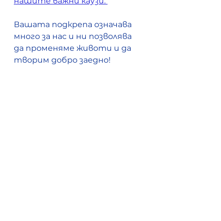
нашите важни каузи. 
Вашата подкрепа означава 
много за нас и ни позволява 
да променяме животи и да 
творим добро заедно!