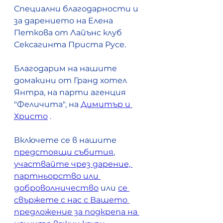
Специални благодарности и 
за дарението на Елена 
Петкова от Лайънс клуб 
Сексагинта Приста Русе. 
Благодарим на нашите 
домакини от Гранд хотел 
Янтра, на парти агенция 
"Феличита", на 
Димитър и 
Христо
 .
Включете се в нашите 
предстоящи събития
, 
участвайте чрез дарение, 
партньорство или 
доброволничество
 или 
се 
свържете с нас с Вашето 
предложение за подкрепа на 