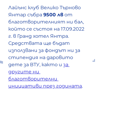
Лайънс клуб Велико Търново 
Янтар събра 
9500 лв
 от 
благотворителният ни бал, 
който се състоя на 17.09.2022 
г. в Гранд хотел Янтра.
Средствата ще бъдат 
използвани за фондът ни за 
стипендия на даровито 
дете за ВТУ, както и 
за 
другите ни 
благотворителни 
инициативи през годината
.