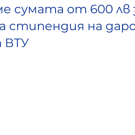
е сумата от 600 лв 
за стипендия на да
а ВТУ