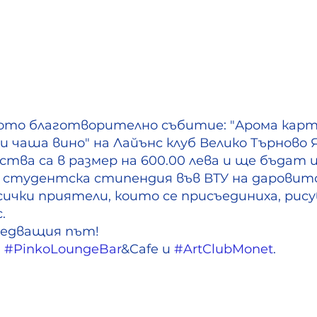
ото благотворително събитие: "Арома карт
и чаша вино" на Лайънс клуб Велико Търново 
тва са в размер на 600.00 лева и ще бъдат и
а студентска стипендия във ВТУ на даровито
ички приятели, които се присъединиха, рисув
.
ледващия път!
 
#PinkoLoungeBar
&Cafe и 
#ArtClubMonet
.