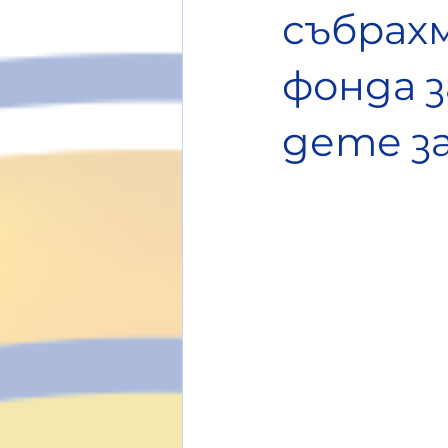
събрахм
фонда 
дете з