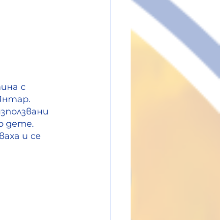
ина с 
Янтар. 
зползвани 
 дете. 
аха и се 