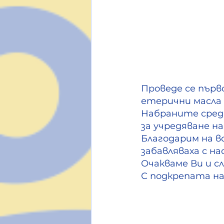
Проведе се първ
етерични масла 
Набраните средс
за учредяване н
Благодарим на вс
забавляваха с нас
Очакваме Ви и с
С подкрепата на