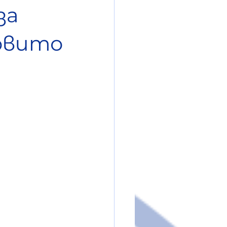
за
ровито