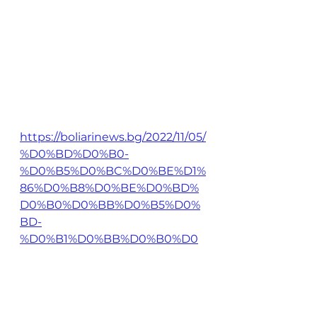
https://boliarinews.bg/2022/11/05/
%D0%BD%D0%B0-
%D0%B5%D0%BC%D0%BE%D1%
86%D0%B8%D0%BE%D0%BD%
D0%B0%D0%BB%D0%B5%D0%
BD-
%D0%B1%D0%BB%D0%B0%D0
%B3%D0%BE%D1%82%D0%B2%
D0%BE%D1%80%D0%B8%D1%82
%D0%B5%D0%BB%D0%B5%D0
%BD-