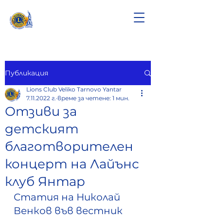
Публикация
Lions Club Veliko Tarnovo Yantar
7.11.2022 г.
време за четене: 1 мин.
Отзиви за
детският
благотворителен
концерт на Лайънс
клуб Янтар
Статия на Николай 
Венков във вестник 