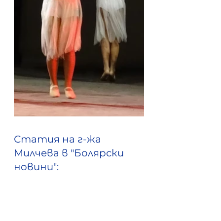
Статия на г-жа 
Милчева в "Болярски 
новини": 